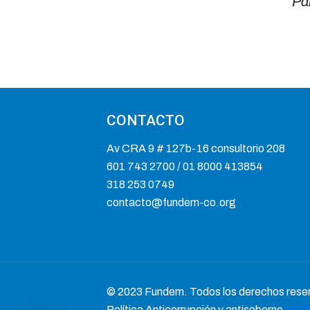
Par
CONTACTO
Av CRA 9 # 127b-16 consultorio 208
601 743 2700 / 01 8000 413854
318 253 0749
contacto@fundem-co.org
© 2023 Fundem. Todos los derechos rese
Política Anticorrupción y antisoborno
Ver P