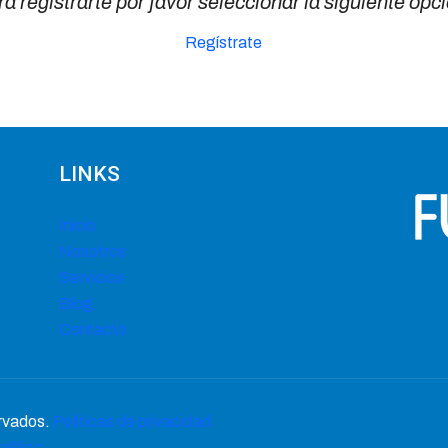
a registrarte por favor seleccionar la siguiente opc
Regístrate
LINKS
Inicio
Nosotros
Servicios
Blog
Contacto
rvados.
Políticas de privacidad
olítica